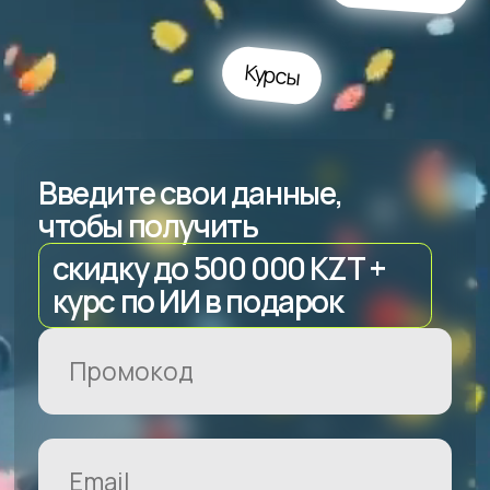
чтобы получить
cкидкy до 500 000 KZT +
курс по ИИ в подарок
+7
Я даю согласие на
обработку персональных
данных
.
Ознакомиться с условиями
публичного договора
.
Забрать подарок